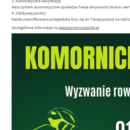
3. Automatyczna weryfikacja
Nasz system automatycznie sprawdza Twoje aktywności Strava i weryfi
4. Zdobywaj punkty
Każda zweryfikowana przejażdżka liczy się do Twojej pozycji na tabli
Szczegółowe informacje na
www.komornicka100.pl