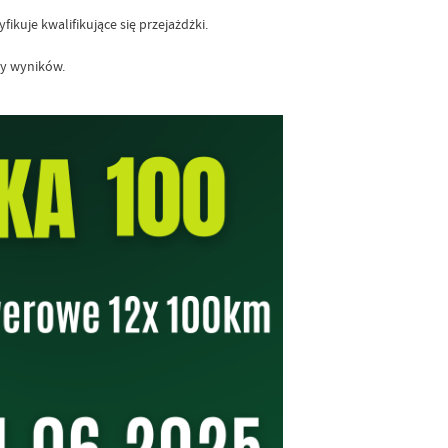
kuje kwalifikujące się przejażdżki.
cy wyników.