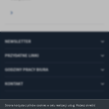
NEWSLETTER
PRZYDATNE LINKI
GODZINY PRACY BIURA
KONTAKT
Strona korzysta z plików cookies w celu realizacji usług. Możesz określić